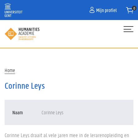
Overslaan
Mijn profiel
en
naar
de
inhoud
gaan
Hoofdnavigatie
HOME
PROGRAMMA
Kruimelpad
Home
OVER ONS
Corinne Leys
CONTACT
CURATOR
Naam
Corinne Leys
FAQ
Corinne Leys draait al vele jaren mee in de lerarenopleiding en