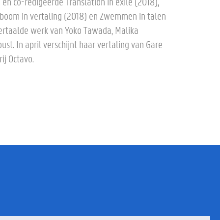
 en co-redigeerde Translation in exile (2018),
eboom in vertaling (2018) en Zwemmen in talen
n vertaalde werk van Yoko Tawada, Malika
. In april verschijnt haar vertaling van Gare
ij Octavo.