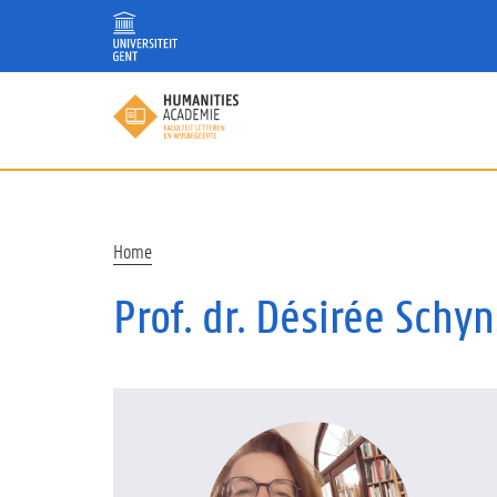
Overslaan
en
naar
de
inhoud
gaan
Kruimelpad
Home
Prof. dr. Désirée Schyn