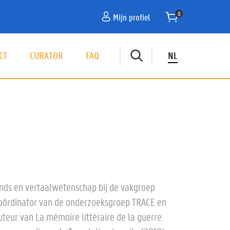
Mijn profiel
CT
CURATOR
FAQ
NL
fdnavigatie
ands en vertaalwetenschap bij de vakgroep
 coördinator van de onderzoeksgroep TRACE en
e auteur van La mémoire littéraire de la guerre