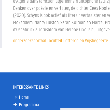
d’Algérie dans la fiction algérienne francophone (2012)
Denken over poëzie en vertalen, de dichter Cees Noot
(2020). Schyns is ook actief als literair vertaalster e
Mokeddem, Nancy Huston, Sarah Kofman en Marcel Proust
d’Osnabrück à Jérusalem van Hélène Cixous bij uitgever
onderzoeksportaal faculteit Letteren en Wijsbegeerte
INTERESSANTE LINKS
Home
Programma