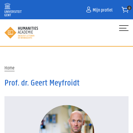
Overslaan
Mijn profiel
en
naar
de
inhoud
gaan
Hoofdnavigatie
HOME
PROGRAMMA
Kruimelpad
Home
OVER ONS
Prof. dr. Geert Meyfroidt
CONTACT
CURATOR
FAQ