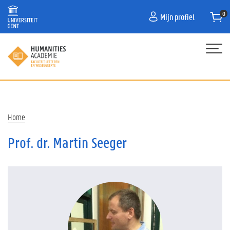
Overslaan
Mijn profiel
en
naar
de
inhoud
gaan
Hoofdnavigatie
HOME
PROGRAMMA
Kruimelpad
Home
OVER ONS
Prof. dr. Martin Seeger
CONTACT
CURATOR
FAQ